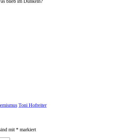
as blieb im Dunkeln?
remismus
Toni Hofreiter
sind mit
*
markiert