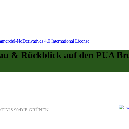
ercial-NoDerivatives 4.0 International License
.
au & Rückblick auf den PUA Breit
on BÜNDNIS 90/DIE GRÜNEN