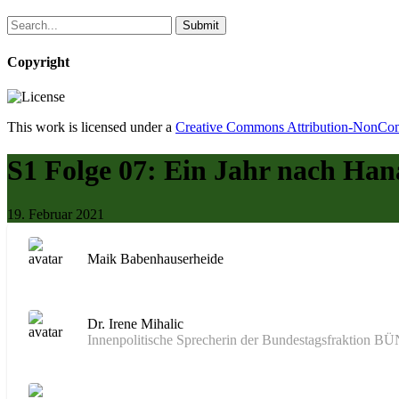
Copyright
This work is licensed under a
Creative Commons Attribution-NonComm
S1 Folge 07: Ein Jahr nach Han
19. Februar 2021
Maik Babenhauserheide
Dr. Irene Mihalic
Innenpolitische Sprecherin der Bundestagsfrakti