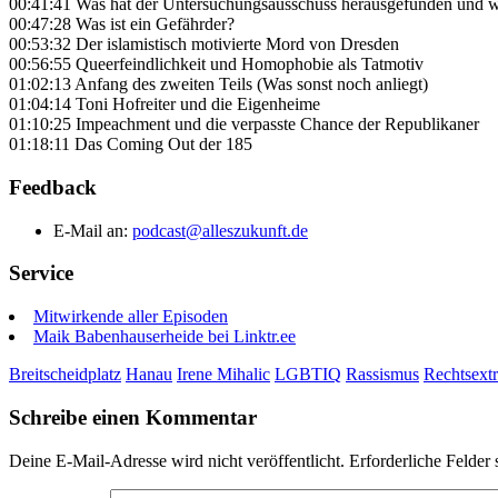
00:41:41 Was hat der Untersuchungsausschuss herausgefunden und w
00:47:28 Was ist ein Gefährder?
00:53:32 Der islamistisch motivierte Mord von Dresden
00:56:55 Queerfeindlichkeit und Homophobie als Tatmotiv
01:02:13 Anfang des zweiten Teils (Was sonst noch anliegt)
01:04:14 Toni Hofreiter und die Eigenheime
01:10:25 Impeachment und die verpasste Chance der Republikaner
01:18:11 Das Coming Out der 185
Feedback
E-Mail an:
podcast@alleszukunft.de
Service
Mitwirkende aller Episoden
Maik Babenhauserheide bei Linktr.ee
Breitscheidplatz
Hanau
Irene Mihalic
LGBTIQ
Rassismus
Rechtsext
Schreibe einen Kommentar
Deine E-Mail-Adresse wird nicht veröffentlicht.
Erforderliche Felder 