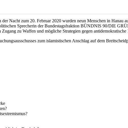
In der Nacht zum 20. Februar 2020 wurden neun Menschen in Hanau aus 
nenpolitischen Sprecherin der Bundestagsfraktion BÜNDNIS 90/DIE GRÜ
n Zugang zu Waffen und mögliche Strategien gegen antidemokratische 
suchungsausschusses zum islamistischen Anschlag auf dem Breitscheid
rke
ten?
htsextremismus?