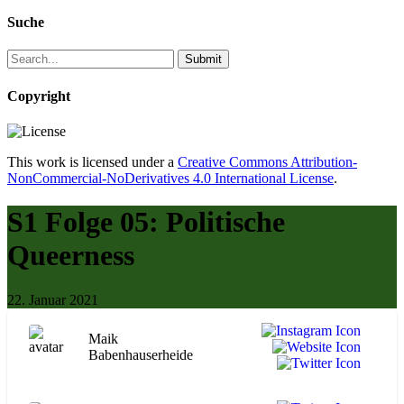
Suche
Copyright
This work is licensed under a
Creative Commons Attribution-
NonCommercial-NoDerivatives 4.0 International License
.
S1 Folge 05: Politische
Queerness
22. Januar 2021
Maik
Babenhauserheide